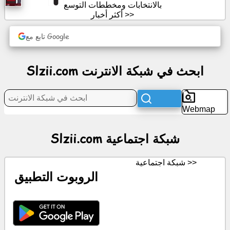
اجتماعية
بالانتخابات ومخططات التوسع
أكثر أخبار >>
أخبار
تابع مع Google
أيقونات
مجانية
Slzii.com ابحث في شبكة الانترنت
الدردشة
Webmap
ويكي
Slzii.com شبكة اجتماعية
جهات
الاتصال
شبكة اجتماعية >>
الروبوت التطبيق
ألعاب
ابحث
في
شبكة