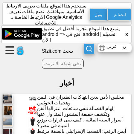
يستخدم هذا الموقع ملفات تعريف الارتباط
الأساسية. بموافقتك، نضع ملفات تعريف
انخفاض
يقبل
الارتباط الخاصة بـ Google Analytics
للإحصائيات.
إنشاء
يتمتع هذا الموقع بتجربة أفضل في تطبيق
صفحة
x
تحميله
|
افتح في android
android =>
الآن!
عربي
إنشاء
Slzii.com يبحث
مجموعة
مقالات
أخبار
جدول
مجلس الأمن يدين انتهاكات الطيران في اليمن
أعمال
وهجمات الحوثيين
إلهام الفضالة تنفي شائعات اعتزالها الفن
ترفيه
وتكشف حقيقة المنشور المتداول عنها
أسرار السنة المائية.. كيف تبنى قرارات توزيع
المياه فى مصر؟
شبكة
أيمن الرقب: التصعيد الإسرائيلي بالضفة مرتبط