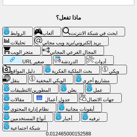
الانترنت
ماذا تفعل؟
بريد
إلكتروني/
ابحث في شبكة الانترنت
ألعاب
الروابط
بريد
ويب
بريد إلكتروني/بريد ويب مجاني
تحليلات
مجاني
المجال الفرعي المجاني
متجر الويب
أدوات
الدردشة
URL صغير
تحليلات
ويكي
بحث الملكية الفكرية
دليل المواقع
متجر
مشاريع أخرى
الويكي المخفية
ينقل
الويب
عمل
يعلن
المطورين/التطبيقات
جهات الاتصال
جدول أعمال
مقالات
المطورين/
التطبيقات
أيقونات مجانية
نظام إدارة المحتوى
ترفيه
أخبار
أنواع المستخدمين
أدوات
شبكة اجتماعية
0.012465000152588