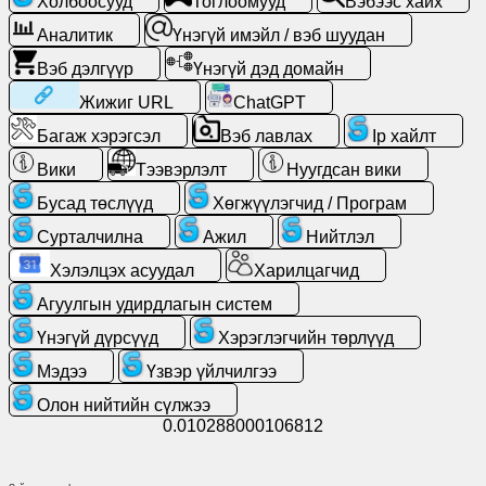
Холбоосууд
Тоглоомууд
Вэбээс хайх
Аналитик
Үнэгүй имэйл / вэб шуудан
Үнэгүй
Вэб дэлгүүр
Үнэгүй дэд домайн
имэйл
/
Жижиг URL
ChatGPT
вэб
Багаж хэрэгсэл
Вэб лавлах
Ip хайлт
шуудан
Вики
Тээвэрлэлт
Нуугдсан вики
Аналитик
Бусад төслүүд
Хөгжүүлэгчид / Програм
Сурталчилна
Ажил
Нийтлэл
Вэб
Хэлэлцэх асуудал
Харилцагчид
дэлгүүр
Агуулгын удирдлагын систем
Хөгжүүлэгчид
Үнэгүй дүрсүүд
Хэрэглэгчийн төрлүүд
/
Мэдээ
Үзвэр үйлчилгээ
Програм
Олон нийтийн сүлжээ
0.010288000106812
Багаж
хэрэгсэл