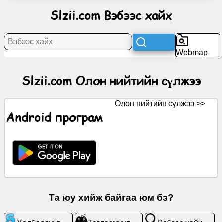
нийтийн
Slzii.com Вэбээс хайх
сүлжээ
Мэдээ
Webmap
Үнэгүй
Slzii.com Олон нийтийн сүлжээ
дүрсүүд
Олон нийтийн сүлжээ >>
ChatGPT
Android програм
Вики
Харилцагчид
Тоглоомууд
Та юу хийж байгаа юм бэ?
Вэбээс
хайх