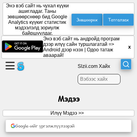
Энэ вэб сайт нь чухал күүки
ашигладаг. Таны
зөвшөөрснөөр бид Google
Зөвшөөрөх
Татгалзах
Analytics күүкиг статистик
Хуудас
мэдээлэлд зориулж
үүсгэх
байршуулдаг.
Энэ вэб сайт нь андройд програм
дээр илүү сайн туршлагатай =>
x
Бүлэг
Android дээр нээх
|
Одоо татаж
үүсгэх
аваарай!
Slzii.com Хайх
Нийтлэл
Хэлэлцэх
Мэдээ
асуудал
Илүү Мэдээ >>
Үзвэр
үйлчилгээ
Google-ийг үргэлжлүүлээрэй
Олон