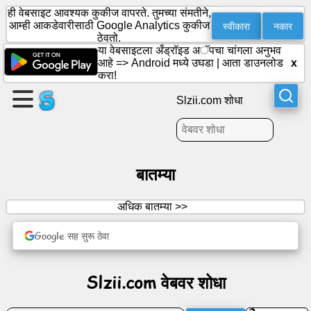
ही वेबसाइट आवश्यक कुकीज वापरते. तुमच्या संमतीने,
स्वीकारा
नकार
आम्ही आकडेवारीसाठी Google Analytics कुकीज
ठेवतो.
या वेबसाइटला अँड्रॉइड अॅपचा चांगला अनुभव
एक
आहे =>
Android मध्ये उघडा
|
आता डाउनलोड
x
पृष्ठ
करा!
तयार
Slzii.com शोधा
करा
गट
तयार
करा
बातम्या
अधिक बातम्या >>
लेख
Google सह सुरू ठेवा
अजेंडा
Slzii.com वेबवर शोधा
मनोरंजन