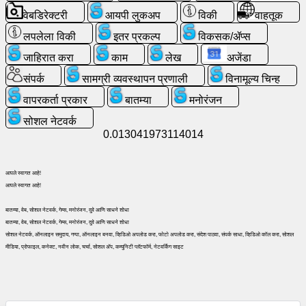
वेबडिरेक्टरी
आयपी लुकअप
विकी
वाहतूक
विनामूल्य
लपलेला विकी
इतर प्रकल्प
विकसक/ॲप्स
ईमेल
जाहिरात करा
काम
लेख
अजेंडा
/
वेबमेल
संपर्क
सामग्री व्यवस्थापन प्रणाली
विनामूल्य चिन्ह
वापरकर्ता प्रकार
बातम्या
मनोरंजन
विश्लेषण
सोशल नेटवर्क
0.013041973114014
वेबशॉप
आपले स्वागत आहे!
विकसक/
आपले स्वागत आहे!
ॲप्स
बातम्या, वेब, सोशल नेटवर्क, गेम्स, मनोरंजन, दुवे आणि साधने शोधा
बातम्या, वेब, सोशल नेटवर्क, गेम्स, मनोरंजन, दुवे आणि साधने शोधा
साधने
सोशल नेटवर्क, ऑनलाइन समुदाय, गप्पा, ऑनलाइन बनवा, व्हिडिओ अपलोड करा, फोटो अपलोड करा, संदेश पाठवा, संपर्क साधा, व्हिडिओ कॉल करा, सोशल
मीडिया, प्रोफाइल, कनेक्ट, नवीन लोक, चर्चा, सोशल अ‍ॅप, कम्युनिटी प्लॅटफॉर्म, नेटवर्किंग साइट
काम
वेबडिरेक्टरी