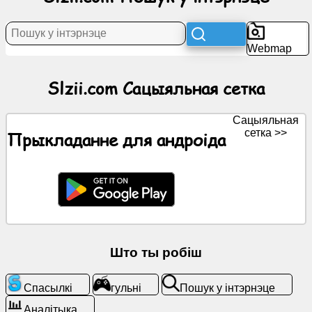
Навіны
Webmap
Бясплатныя
Slzii.com Сацыяльная сетка
абразкі
Сацыяльная
ChatGPT
сетка >>
Прыкладанне для андроіда
Вікі
Кантакты
гульні
Што ты робіш
Пошук
у
Спасылкі
гульні
Пошук у інтэрнэце
інтэрнэце
Аналітыка