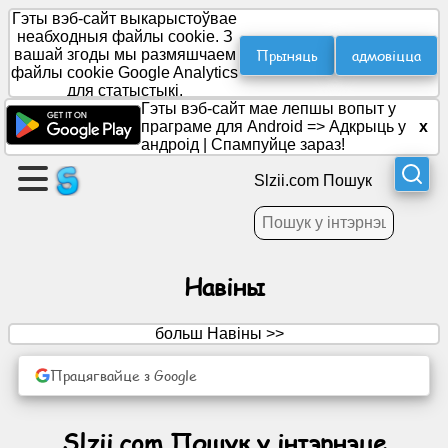
Гэты вэб-сайт выкарыстоўвае
неабходныя файлы cookie. З
Прыняць
адмовіцца
вашай згоды мы размяшчаем
файлы cookie Google Analytics
Стварыце
для статыстыкі.
старонку
Гэты вэб-сайт мае лепшы вопыт у
праграме для Android =>
Адкрыць у
x
андроід
|
Спампуйце зараз!
Стварыць
групу
Slzii.com Пошук
Артыкулы
Навіны
Парадак
дня
больш Навіны >>
Працягвайце з Google
забавы
Сацыяльная
Slzii.com Пошук у інтэрнэце
сетка