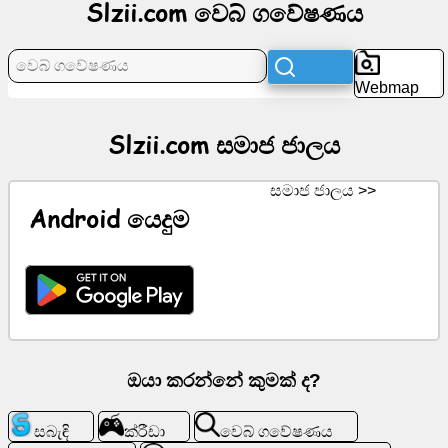
Slzii.com වෙබ් ගවේෂණය
පුවත්
Webmap
නොමිලේ
අයිකන
Slzii.com සමාජ ජාලය
ChatGPT
සමාජ ජාලය >>
Android යෙදුම
විකි
සම්බන්ධතා
ක්රීඩා
ඔයා කරන්නේ කුමක් ද?
වෙබ්
ගවේෂණය
සබැඳි
ක්රීඩා
වෙබ් ගවේෂණය