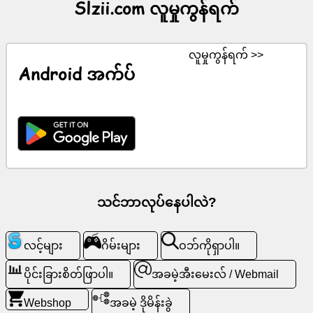
Slzii.com လူမှုကွန်ရက်
ကွန်
များ
လူမှုကွန်ရက် >>
Android အက်ပ်
ChatGPT
ဝီ
ကီ
အဆက်အသွယ်
များ
သင်ဘာလုပ်နေပါလဲ?
ဂိ
မ်း
လင့်များ
ဂိမ်းများ
ဝဘ်ကိုရှာပါ။
များ
ပိုင်းခြားစိတ်ဖြာပါ။
အခမဲ့အီးမေးလ် / Webmail
ဝ
Webshop
အခမဲ့ ဒိုမိန်းခွဲ
ဘ်