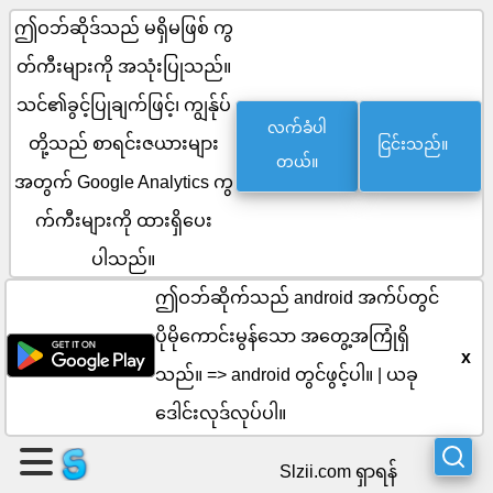
ဤဝဘ်ဆိုဒ်သည် မရှိမဖြစ် ကွ
တ်ကီးများကို အသုံးပြုသည်။
စာမျက်နှာ
သင်၏ခွင့်ပြုချက်ဖြင့်၊ ကျွန်ုပ်
လက်ခံပါ
ငြင်းသည်။
တစ်
တို့သည် စာရင်းဇယားများ
တယ်။
အတွက် Google Analytics ကွ
ခု
က်ကီးများကို ထားရှိပေး
ဖန်တီး
ပါသည်။
ပါ။
ဤဝဘ်ဆိုက်သည် android အက်ပ်တွင်
ပိုမိုကောင်းမွန်သော အတွေ့အကြုံရှိ
အဖွဲ့
x
သည်။ =>
android တွင်ဖွင့်ပါ။
|
ယခု
ကို
ဒေါင်းလုဒ်လုပ်ပါ။
ဖန်တီး
Slzii.com ရှာရန်
ပါ။