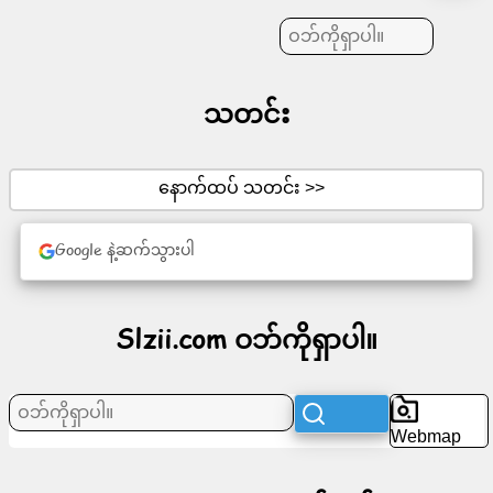
ဆောင်းပါး
သတင်း
များ
အစီအစဉ်
နောက်ထပ် သတင်း >>
ဖျော်ဖြေ
Google နဲ့ဆက်သွားပါ
ရေး
လူမှု
Slzii.com ဝဘ်ကိုရှာပါ။
ကွန်ရက်
သတင်း
Webmap
အခမဲ့
အိုင်