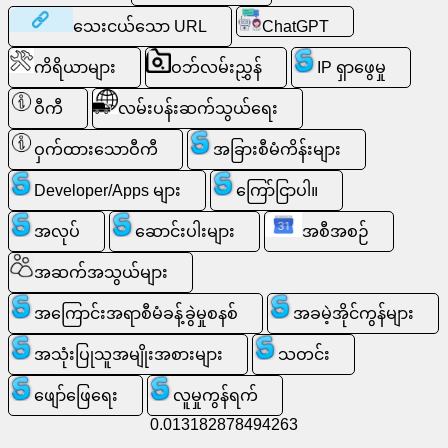
ကို
သေးငယ်သော URL
ChatGPT
ရှာ
ကိရိယာများ
ဝဘ်လမ်းညွှန်
IP ရှာဖွေမှု
ပါ။
ဝီကီ
လမ်းပန်းဆက်သွယ်ရေး
အခမဲ့
ဝှက်ထားသောဝီကီ
အခြားစီမံကိန်းများ
အီး
မေး
Developer/Apps များ
ကြော်ငြာပါ။
လ်
/
အလုပ်
ဆောင်းပါးများ
အစီအစဉ်
Webmail
အဆက်အသွယ်များ
ပိုင်းခြား
အကြောင်းအရာစီမံခန့်ခွဲမှုစနစ်
အခမဲ့အိုင်ကွန်များ
စိတ်ဖြာ
ပါ။
အသုံးပြုသူအမျိုးအစားများ
သတင်း
ဖျော်ဖြေရေး
လူမှုကွန်ရက်
Webshop
0.013182878494263