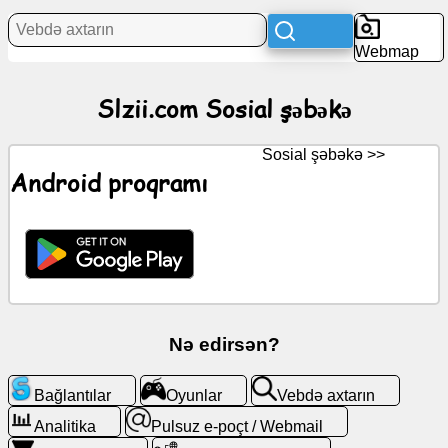
Xəbərlər
Webmap
Pulsuz
Slzii.com Sosial şəbəkə
nişanlar
ChatGPT
Sosial şəbəkə >>
Android proqramı
Viki
Əlaqələr
Oyunlar
Nə edirsən?
Vebdə
axtarın
Bağlantılar
Oyunlar
Vebdə axtarın
Analitika
Pulsuz e-poçt / Webmail
Pulsuz