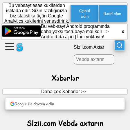
Bu vebsayt əsas kukilərdən
Qəbul
istifadə edir. Sizin razılığınızla
Rədd olun
biz statistika üçün Google
edin
Analytics kukilərini yerləşdiririk.
Səhifə
Bu veb-sayt Android proqramında
yaradın
daha yaxşı təcrübəyə malikdir =>
x
Android-də açın
|
İndi yükləyin!
Qrup
Slzii.com Axtar
yaradın
Məqalələr
Xəbərlər
Gündəlik
Daha çox Xəbərlər >>
Əyləncə
Google ilə davam edin
Sosial
Slzii.com Vebdə axtarın
şəbəkə